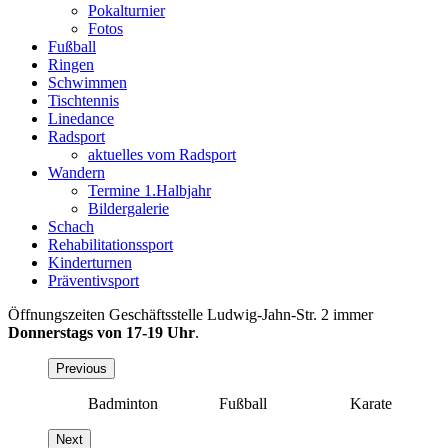
Pokalturnier
Fotos
Fußball
Ringen
Schwimmen
Tischtennis
Linedance
Radsport
aktuelles vom Radsport
Wandern
Termine 1.Halbjahr
Bildergalerie
Schach
Rehabilitationssport
Kinderturnen
Präventivsport
Öffnungszeiten Geschäftsstelle Ludwig-Jahn-Str. 2 immer
Donnerstags von 17-19 Uhr
.
Previous
ball
Badminton
Fußball
Karate
Next