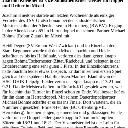
Joachim Kneißner ist Vize-Südostdeutscher Meister im Doppel
und Dritter im Mixed
Joachim Kneißner startete am letzten Wochenende als einziger
Vertreter des TSV Großschönau bei den südostdeutschen
Meisterschaften der Altersklassen in Herrenberg (BWBV). Er ging
in der Altersklasse o65 im Herrendoppel mit seinem Partner Michael
Böhme (Robur Zittau), im Mixed mit
Heidi Degen (SV Empor West Zwickau) und im Einzel an den
Start. Begonnen wurde mit dem Mixed. Joachim und Heide
schafften es bis ins Halbfinale, verloren dies dann gegen knapp
gegen Böhme/Tschernoster (Zittau/Radebeul) und belegten in der
Endabrechnung eine sehr guten 3.Platz. In der Einzelkonkurrenz
hatte Joachim leider etwas Lospech. Er darf in seinem ersten Spiel
gleich auf den späteren Halbfinalisten Manfred Blauhut von der
HSG DHfK Leipzig. Leider verlor das Spiel knapp mit 13-21 und
9-21. Da die Meisterschaften im Einfach-KO gespielt werden, war
für Joachim das Turnier im Einzel schon zu Ende. Viel besser lief es
für ihn dann im Herrendoppel. Mit seinem Dauerdoppelpartner
Michael Böhme schaffte er es bis ins Finale. Dort warteten, die an
Nummer 2 gesetzten, Ehrler/Hechler (BC Offenburg/VfL
Herrenberg). In einem engen, spannenden und gutklassigen Finale
verlor unsere Doppel leider ganz knapp in 2 hart umkämpften
Sätzen mit 18:21 und 18:21. Der Vizemeistertitel ist der Lohn für
ständigen Trainingsfleiß und immer positiver Einstellung zum Leben